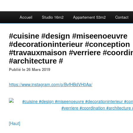
Accueil
Studio 16m2
Appartement 53m2
Contact
#cuisine #design #miseenoeuvre
#decorationinterieur #conception
#travauxmaison #verriere #coordi
#architecture #
Publié le 26 Mars 2019
https://www.instagram.com/p/BvfHBdVH0Aa/
[Haut]