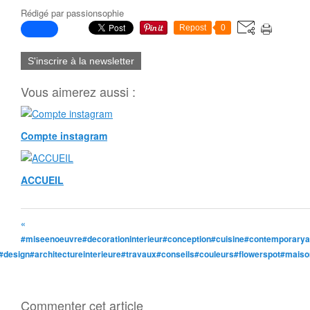
Rédigé par
passionsophie
Repost
0
S'inscrire à la newsletter
Vous aimerez aussi :
Compte instagram
ACCUEIL
«
#miseenoeuvre#decorationinterieur#conception#cuisine#contemporaryarch
#design#architectureinterieure#travaux#conseils#couleurs#flowerspot#mai
Commenter cet article